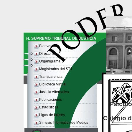
H. SUPREMO TRIBUNAL DE JUSTICIA
Bienvenida
Directorio
Organigrama
Magistrados del STJ
Transparencia
QUE ES EL PODE
Biblioteca Virtual
Justicia Alternativa
Publicaciones
Psicólo
Estadísticas
Ligas de Interés
Colegio d
Síntesis Informativa de Medios