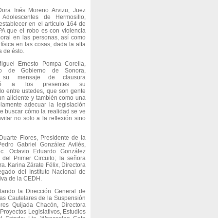
Dora Inés Moreno Arvizu, Juez
 Adolescentes de Hermosillo,
stablecer en el artículo 164 de
PA que el robo es con violencia
moral en las personas, así como
 física en las cosas, dada la alta
a de ésto.
Miguel Ernesto Pompa Corella,
rio de Gobierno de Sonora,
e su mensaje de clausura
ció a los presentes su
lo entre ustedes, que son gente
un aliciente y también como una
lamente adecuar la legislación
e buscar cómo la realidad se ve
itar no solo a la reflexión sino
Duarte Flores, Presidente de la
Pedro Gabriel González Avilés,
c. Octavio Eduardo González
del Primer Circuito; la señora
ra. Karina Zárate Félix, Directora
egado del Instituto Nacional de
tiva de la CEDH.
tando la Dirección General de
as Cautelares de la Suspensión
res Quijada Chacón, Directora
Proyectos Legislativos, Estudios