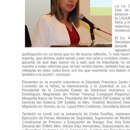
La Lic. 
Oral de
propuso e
la LNSIJ
física y 
violencia
incidenci
El Lic. 
Secreta
durant
agrade
participación en un tema que es de mucha reflexión, "y más hacer
experta, que domina estos temas y eso nos sirve a nosotros como 
garantía de que algo bueno va a salir, que es importante no so
nuestra a estas reformas que se han venido dando, también hay qu
reflejada en ellas; estos foros son los que realmente nos deben inv
también a la acción", concluyó.
Presentes en la reunión estuvieron el Diputado Francisco Javier 
Comisión de la Niñez, la Adolescencia y la Juventud; el Lic. 
Presidente de la Comisión Estatal de Derechos Humanos; Li
Domínguez, Magistrado del Primer Tribunal Colegiado Regional 
Margarita Ibarra de Torres, Presidenta del Sistema DIF Estatal; la Mt
General del Sistema DIF Estatal; el Mtro. Vladimir Becheret, Del
Migración en Sonora; la Lic. Laura Ríos Contreras, Secretaria Ejecu
También se contó con la presencia de Cintia Dueñas, represen
Ejecución de Penas, Medidas de Seguridad, Supervisión de Medid
Condicional de Proceso y Evaluación de Riesgo; Dra. Ana Dolo
General del ITAMA; Mtro. Héctor Díaz Hernández, Subsecretario de 