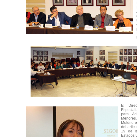
El Dire
Especiali
para Ad
Menores
Meléndrez
del artíc
19 de la
Estados 