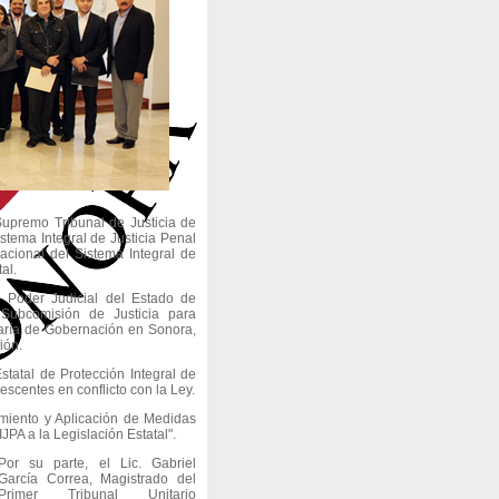
Supremo Tribunal de Justicia de
tema Integral de Justicia Penal
acional del Sistema Integral de
al.
el Poder Judicial del Estado de
Subcomisión de Justicia para
aría de Gobernación en Sonora,
ión.
tatal de Protección Integral de
escentes en conflicto con la Ley.
tamiento y Aplicación de Medidas
PA a la Legislación Estatal".
Por su parte, el Lic. Gabriel
García Correa, Magistrado del
Primer Tribunal Unitario