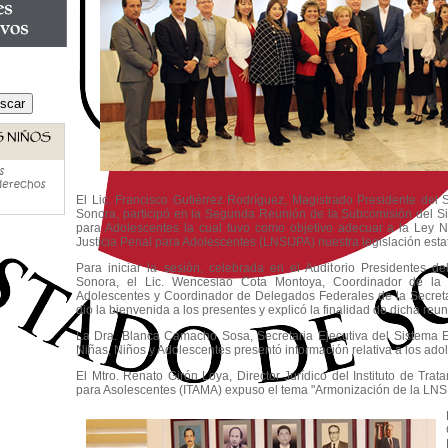
El Lic. Francisco Gutiérrez Rodríguez, Magistrado Presidente del 
Sonora, participó en la Segunda Reunión de la Subcomisión del Sis
para Adolescentes la cual tuvo como objetivo adecuar a la Ley N
Justicia Penal para Adolescentes (LNSIJPA) nuestra legislación estat
Para iniciar la sesión, celebrada en el Auditorio Presidentes d
Sonora, el Lic. Wenceslao Cota Montoya, Coordinador de la 
Adolescentes y Coordinador de Delegados Federales de la Secret
dio la bienvenida a los presentes y explicó la finalidad de dicha reun
La Dra. Blanca Camacho Sosa, Secretaria Ejecutiva del Sistema Es
Niñas, Niños y Adolescentes presentó información relativa a los adol
El Mtro. Renato Girón Loya, Director Jurídico del Instituto de Tra
para Asolescentes (ITAMA) expuso el tema "Armonización de la LNSIJ