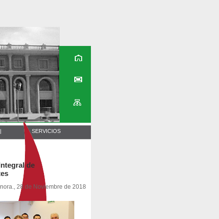
|
SERVICIOS
ntegral de
tes
onora., 28 de Noviembre de 2018