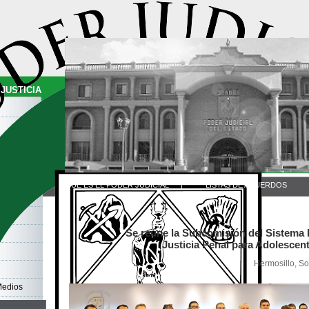
JUSTICIA
QUE ES EL PODER JUDICIAL
|
LISTAS DE ACUERDOS
Se reúne la Subcomisión del Sistema I
Justicia Penal para Adolescen
Hermosillo, S
Medios