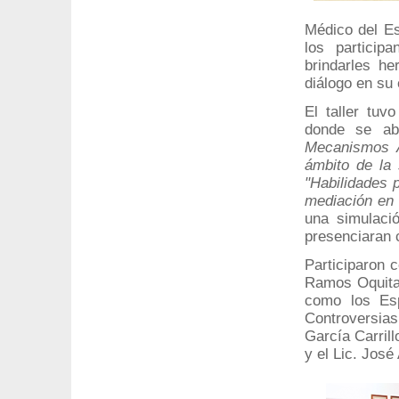
Médico del Es
los particip
brindarles h
diálogo en su 
El taller tu
donde se a
Mecanismos A
ámbito de la 
"Habilidades 
mediación en 
una simulaci
presenciaran 
Participaron 
Ramos Oquita,
como los Esp
Controversia
García Carril
y el Lic. José