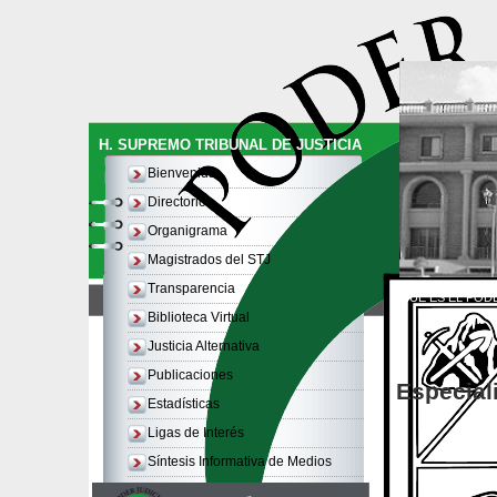
H. SUPREMO TRIBUNAL DE JUSTICIA
Bienvenida
Directorio
Organigrama
Magistrados del STJ
Transparencia
QUE ES EL PODE
Biblioteca Virtual
Justicia Alternativa
Publicaciones
Especial
Estadísticas
Ligas de Interés
Síntesis Informativa de Medios