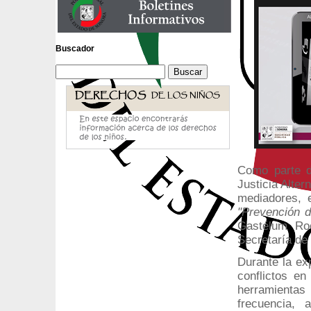
Buscador
Como parte d
Justicia Alter
mediadores, 
"Prevención d
Gastélum Roc
Secretaría de
Durante la ex
conflictos en
herramientas 
frecuencia, 