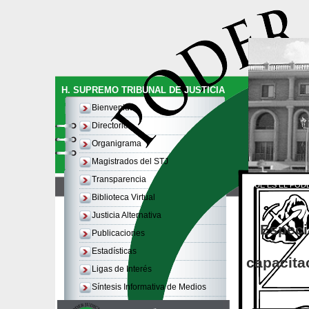
H. SUPREMO TRIBUNAL DE JUSTICIA
Bienvenida
Directorio
Organigrama
Magistrados del STJ
Transparencia
QUE ES EL PODE
Biblioteca Virtual
Justicia Alternativa
Especia
Publicaciones
Estadísticas
capacita
Ligas de Interés
Síntesis Informativa de Medios