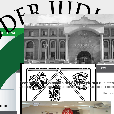
JUSTICIA
QUE ES EL PODER JUDICIAL
|
LISTAS DE ACUERDOS
Reconocen participación del STJ en reforma al sistem
Se celebra el sexto foro regional sobre reformas al Código de Proc
Hermosil
Medios