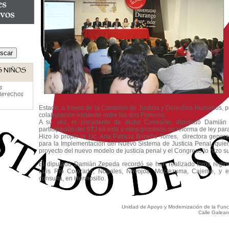
Estado, a través de la Comisión de Justicia y Derechos Humanos, p
colaboración existente entre los dos Poderes.
A su vez, el presidente de dicha Comisión, diputado Damián 
participación del STJ en este y otros procesos de reforma de ley para
Hizo lo propio la Lic. Ana Patricia Briceño Torres, directora gene
para la Implementación del Nuevo Sistema de Justicia Penal, quien
proyecto del nuevo modelo de justicia penal y el Congreso lo hizo su
El diputado Damián Zepeda recordó se han realizado foros regio
Luis Río Colorado, Nogales, Navojoa, Moctezuma, Cajeme, y el
consulta, en Hermosillo.
Unidad de Apoyo y Modernización de la Funció
Calle Galean