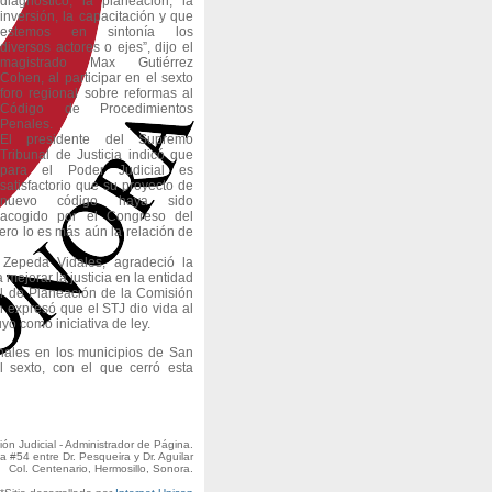
diagnóstico, la planeación, la
inversión, la capacitación y que
estemos en sintonía los
diversos actores o ejes”, dijo el
magistrado Max Gutiérrez
Cohen, al participar en el sexto
foro regional sobre reformas al
Código de Procedimientos
Penales.
El presidente del Supremo
Tribunal de Justicia indicó que
para el Poder Judicial es
satisfactorio que su proyecto de
nuevo código haya sido
acogido por el Congreso del
ero lo es más aún la relación de
Zepeda Vidales, agradeció la
 mejorar la justicia en la entidad
ral de Planeación de la Comisión
 expresó que el STJ dio vida al
yo como iniciativa de ley.
nales en los municipios de San
 sexto, con el que cerró esta
n Judicial - Administrador de Página.
a #54 entre Dr. Pesqueira y Dr. Aguilar
Col. Centenario, Hermosillo, Sonora.