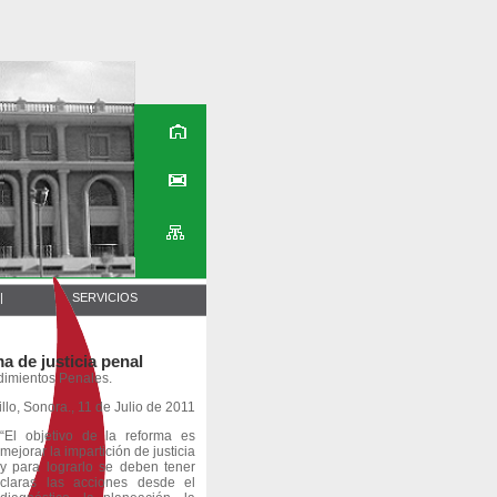
|
SERVICIOS
a de justicia penal
edimientos Penales.
lo, Sonora., 11 de Julio de 2011
“El objetivo de la reforma es
mejorar la impartición de justicia
y para lograrlo se deben tener
claras las acciones desde el