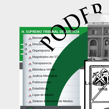
H. SUPREMO TRIBUNAL DE JUSTICIA
Bienvenida
Directorio
Organigrama
Magistrados del STJ
Transparencia
QUE ES EL PODE
Biblioteca Virtual
Justicia Alternativa
La magist
Publicaciones
una 
Estadísticas
Ligas de Interés
Síntesis Informativa de Medios