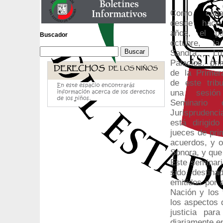
Como cada
desde hace
años, el p
Buscador
octubre, la
Sandra Lu
Palacios, pr
de la Primer
de este tribu
una sesió
Seminario 
Jurisprudenc
está dirigid
jueces de pri
acuerdos, y o
Sonora, y que 
Este seminari
sido destina
emitidos por 
Nación y los 
los aspectos d
justicia par
diariamente en 