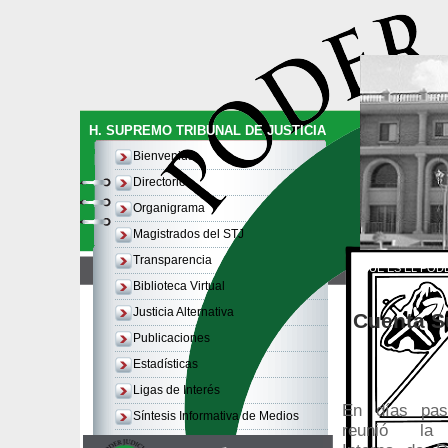
H. SUPREMO TRIBUNAL DE JUSTICIA
Bienvenida
Directorio
Organigrama
Magistrados del STJ
Transparencia
QUE ES EL PODE
Biblioteca Virtual
Justicia Alternativa
Cuenta S
Publicaciones
Estadísticas
Ligas de Interés
En días pa
Síntesis Informativa de Medios
reunió la