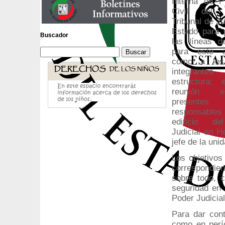
Interna de P
Civil del 
Tribunal de Ju
Estado para 
Buscador
las líneas d
para este 
como a los
integrante
estructura; 
reunión es
present
responsab
edificio d
Judicial en He
jefe de la uni
Los objetivos
correspondien
sobre todo, 
seguridad en 
Poder Judicia
Para dar cont
como en perío