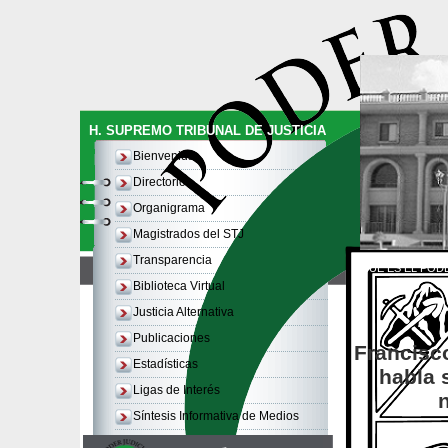
H. SUPREMO TRIBUNAL DE JUSTICIA
Bienvenida
Directorio
Organigrama
Magistrados del STJ
Transparencia
QUE ES EL PODE
Biblioteca Virtual
Justicia Alternativa
Publicaciones
Francisco
Estadísticas
habla 
Ligas de Interés
Síntesis Informativa de Medios