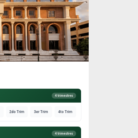
4 trimestres
2do Trim
3er Trim
4to Trim
4 trimestres